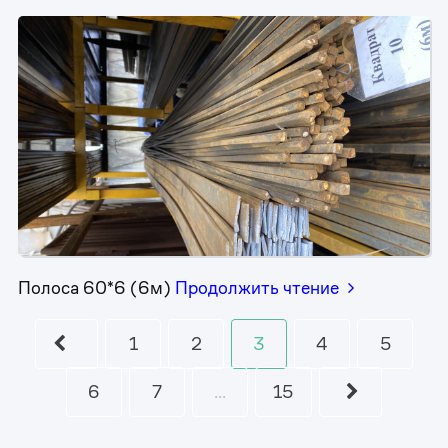
Полоса 60*6 (6м)
Продолжить чтение
1
2
3
4
5
6
7
...
15