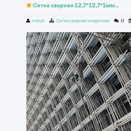
Сетка сварная 12,7*12,7*1мм…
metall
Сетка сварная кладочная
0