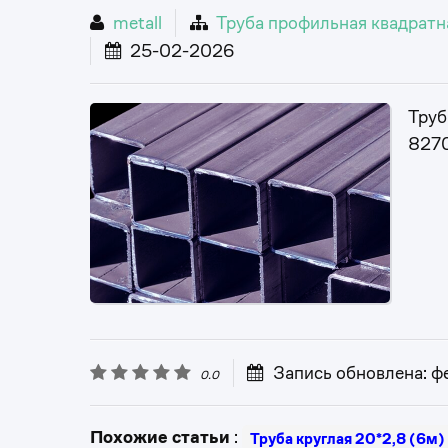
metall
Труба профильная квадратн
25-02-2026
Труб
8270
Запись обновлена: фе
0.0
Похожие статьи
:
Труба круглая 20*2,8 (6м)