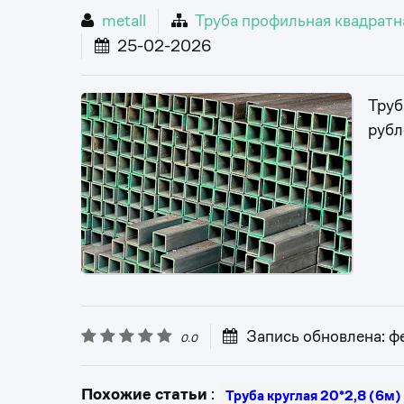
metall
Труба профильная квадратн
25-02-2026
Труб
рубл
Запись обновлена: ф
0.0
Похожие статьи
:
Труба круглая 20*2,8 (6м)