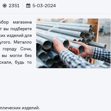
2351
5-03-2024
бор магазина
т вы подберете
их изделий для
угого. Металло
 городу Сочи,
ы вы могли без
скали, будь то
ллических изделий.